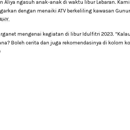
an Aliya ngasuh anak-anak di waktu libur Lebaran. Ka
arkan dengan menaiki ATV berkeliling kawasan Gunung
 AHY.
ganet mengenai kegiatan di libur Idulfitri 2023. “Kal
a? Boleh cerita dan juga rekomendasinya di kolom kom
)