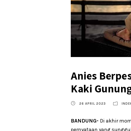
Anies Berpes
Kaki Gunung
26 APRIL 2023
INDE
BANDUNG-
Di akhir mom
pernyataan yang sungguh