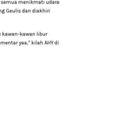
mi semua menikmati udara
 Geulis dan diakhiri
au kawan-kawan libur
entar yaa,” kilah AHY di