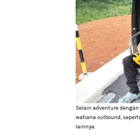
Selain adventure dengan
wahana
outbo
und, seper
lainnya.