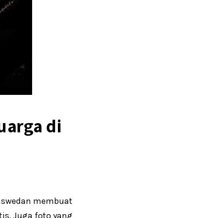
uarga di
 Baswedan membuat
s. Juga foto yang