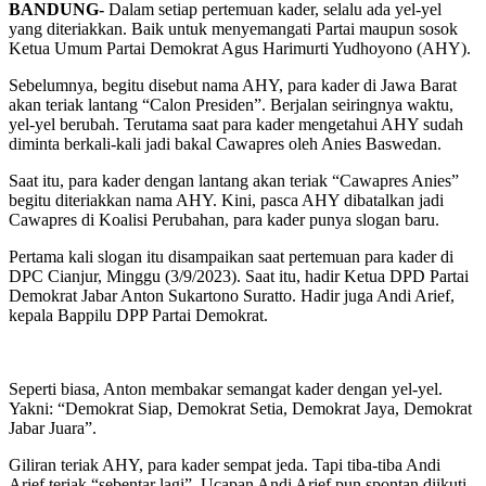
BANDUNG-
Dalam setiap pertemuan kader, selalu ada yel-yel
yang diteriakkan. Baik untuk menyemangati Partai maupun sosok
Ketua Umum Partai Demokrat Agus Harimurti Yudhoyono (AHY).
Sebelumnya, begitu disebut nama AHY, para kader di Jawa Barat
akan teriak lantang “Calon Presiden”. Berjalan seiringnya waktu,
yel-yel berubah. Terutama saat para kader mengetahui AHY sudah
diminta berkali-kali jadi bakal Cawapres oleh Anies Baswedan.
Saat itu, para kader dengan lantang akan teriak “Cawapres Anies”
begitu diteriakkan nama AHY. Kini, pasca AHY dibatalkan jadi
Cawapres di Koalisi Perubahan, para kader punya slogan baru.
Pertama kali slogan itu disampaikan saat pertemuan para kader di
DPC Cianjur, Minggu (3/9/2023). Saat itu, hadir Ketua DPD Partai
Demokrat Jabar Anton Sukartono Suratto. Hadir juga Andi Arief,
kepala Bappilu DPP Partai Demokrat.
Seperti biasa, Anton membakar semangat kader dengan yel-yel.
Yakni: “Demokrat Siap, Demokrat Setia, Demokrat Jaya, Demokrat
Jabar Juara”.
Giliran teriak AHY, para kader sempat jeda. Tapi tiba-tiba Andi
Arief teriak “sebentar lagi”. Ucapan Andi Arief pun spontan diikuti.