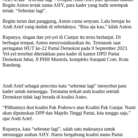
Begitu Anton teriak nama AHY, para kader yang hadir serempak
teriak: “Sebentar lagi”.
Begitu turun dari panggung, Anton cuma senyum. Lalu berujar ke
Andi Arief yang duduk di sebelahnya. “Bisa aja kau,” kilah Anton.
Rupanya, slogan dan yel-yel di Cianjur itu terus berlanjut. Di
berbagai tempat, Anton menyosialisasikan itu. Termasuk saat
peringatan HUT ke-22 Partai Demokrat pada 9 September 2023.
Yel-yel tersebut diteriakkan para kader di kantor DPD Partai
Demokrat Jabar, Jl PHH Mustofa, kompleks Surapati Core, Kota
Bandung.
Andi Arief sebagai pencetus kata “sebentar lagi” menyebut para
kader untuk menunggu. Terutama terkait arah koalisi setelah
Demokrat tidak lagi berada di koalisi Anies.
“Pilihannya ikut koalisi Pak Prabowo atau Koalisi Pak Ganjar. Nanti
akan diputuskan DPP dan Majelis Tinggi Partai, kita tunggu saja,”
ujar Andi Arief.
Rupanya, kata “sebentar lagi”, salah satu maknanya untuk
menunggu arahan AHY. Harus bergabung koalisi mana Partai