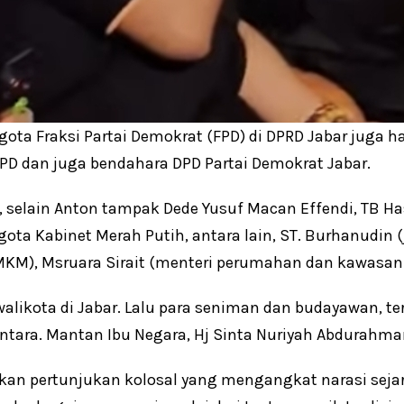
ota Fraksi Partai Demokrat (FPD) di DPRD Jabar juga h
PD dan juga bendahara DPD Partai Demokrat Jabar.
I, selain Anton tampak Dede Yusuf Macan Effendi, TB H
ota Kabinet Merah Putih, antara lain, ST. Burhanudin
KM), Msruara Sirait (menteri perumahan dan kawasa
walikota di Jabar. Lalu para seniman dan budayawan, t
ntara. Mantan Ibu Negara, Hj Sinta Nuriyah Abdurahma
an pertunjukan kolosal yang mengangkat narasi sejar