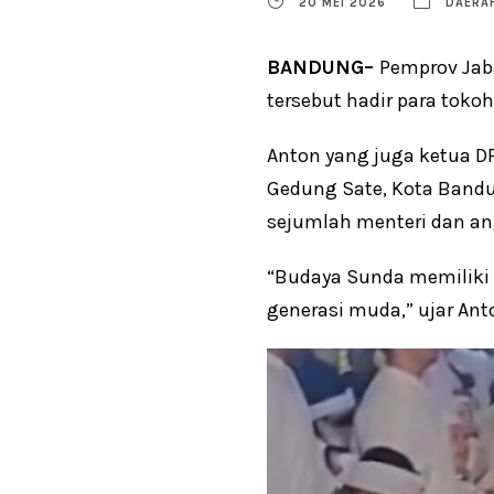
20 MEI 2026
DAERA
BANDUNG–
Pemprov Jaba
tersebut hadir para toko
Anton yang juga ketua DP
Gedung Sate, Kota Bandun
sejumlah menteri dan an
“Budaya Sunda memiliki ni
generasi muda,” ujar Ant