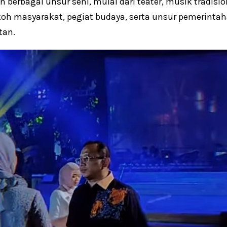
berbagai unsur seni, mulai dari teater, musik tradision
oh masyarakat, pegiat budaya, serta unsur pemerintah
tan.